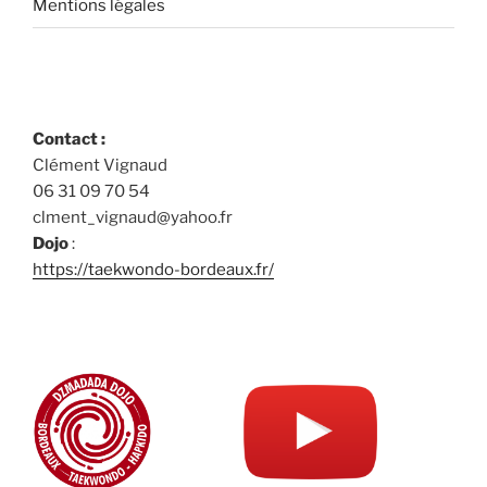
Mentions légales
Contact :
Clément Vignaud
06 31 09 70 54
clment_vignaud@yahoo.fr
Dojo
:
https://taekwondo-bordeaux.fr/