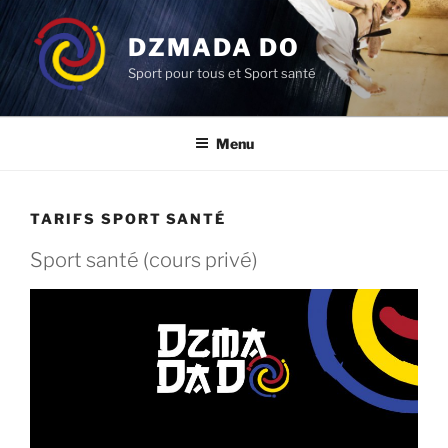
Aller
au
DZMADA DO
contenu
Sport pour tous et Sport santé
principal
Menu
TARIFS SPORT SANTÉ
Sport santé (cours privé)