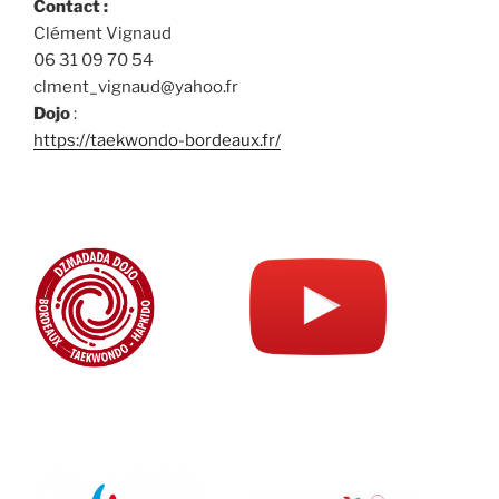
Contact :
Clément Vignaud
06 31 09 70 54
clment_vignaud@yahoo.fr
Dojo
:
https://taekwondo-bordeaux.fr/