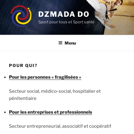
Aller
au
DZMADA DO
contenu
Sport pour tous et Sport santé
principal
Menu
POUR QUI?
Pour les personnes « fragilisées »
Secteur social, médico-social, hospitalier et
pénitentiaire
Pour les entreprises et professionnels
Secteur entrepreneurial, associatif et coopératif